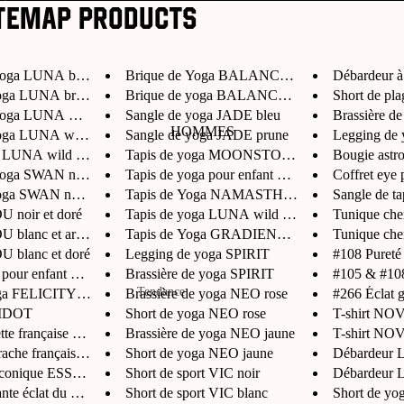
Les Must Have
temap products
Les New In
Teens
yoga LUNA brown l...
Brique de Yoga BALANCE bleu
Débardeur
oga LUNA brown léo...
Brique de yoga BALANCE en lièg...
Short de p
Prêt-à-porter
yoga LUNA wild lé...
Sangle de yoga JADE bleu
Brassière 
HOMMES
oga LUNA wild léop...
Sangle de yoga JADE prune
Legging d
T-Shirts
 LUNA wild léopar...
Tapis de yoga MOONSTONE gris
Bougie astro
Shorts
yoga SWAN noir et...
Tapis de yoga pour enfant AGAT...
Coffret eye p
ga SWAN noir et d...
Tapis de Yoga NAMASTHE bleu
Sangle de t
Maillot de
U noir et doré
Tapis de yoga LUNA wild avec ...
Tunique che
bains
 blanc et argenté...
Tapis de Yoga GRADIENT rose
Tunique ch
U blanc et doré
Legging de yoga SPIRIT
#108 Pureté -
Accessoires
 pour enfant AGAT...
Brassière de yoga SPIRIT
#105 & #108 
Tendance
oga FELICITY SPELL...
Brassière de yoga NEO rose
#266 Éclat g
Jeux
RIDOT
Short de yoga NEO rose
T-shirt NOV
Les Must Have
Papeterie
tte française BL...
Brassière de yoga NEO jaune
T-shirt NOV
Les New In - Hommes
ache française B...
Short de yoga NEO jaune
Débardeur L
Maquillage
 Iconique ESSENCE
Short de sport VIC noir
Débardeur L
Chaussure
te éclat du vis...
Short de sport VIC blanc
Short de yog
Prêt-à-porter