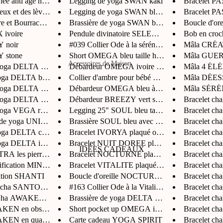
e anti âge nourr...
Legging de yoga SWAN kaki
Bracelet PA
ux et des lèvres...
Legging de yoga SWAN bleu mari...
Bracelet PA
Robes
Les marques
e et Bourrache VI...
Brassière de yoga SWAN bleu ma...
Boucle d'or
Jupes
 ivoire
Pendule divinatoire SELENE en ...
Bob en cro
Cala 1789
Y noir
#039 Collier Ode à la sérénité...
Mâla CRÉ
Gilets, Sweats &
Watts
Y stone
Short OMEGA bleu taille haute ...
Mâla GUE
Pulls
Accessoires de Maison
 yoga DELTA bleu
Débardeur OMEGA ivoire sans ma...
Mâla 4 É
Garzini
oga DELTA bleu
Collier d'ambre pour bébé AMBR...
Mâla DÉES
Vaiselles
Accessoires
Le vent à la Française
 yoga DELTA sable
Débardeur OMEGA bleu à demi-zi...
Mâla SÉRÉ
Décoration
yoga DELTA serpen...
Débardeur BREEZY vert sauge av...
Bracelet c
Maillots de bain
Wushu Ruyi
 yoga VEGA rose
Legging 25" SOUL bleu taille h...
Bracelet c
Bougies
Sacs et pochettes
 de yoga UNITY
Brassière SOUL bleu avec zip
Bracelet 
Tapis
oga DELTA cajou av...
Bracelet IVORYA plaqué or 24 c...
Bracelet 
Bijoux
oga DELTA imprimé ...
Bracelet NUIT DOREE plaqué or ...
Bracelet c
Chaussures
IDÉES CADEAUX
A les pierres des...
Bracelet NOCTURNE plaqué or 24...
Bracelet c
Bien-être
rification MINDFU...
Bracelet VITALITE plaqué or 24...
Bracelet c
Autre Accessoires
Maquillage
cation SHANTI
Boucle d'oreille NOCTURNE plaq...
Bracelet c
Nettoyage du corps
matcha SANTOSHA
#163 Collier Ode à la Vitalité...
Bracelet c
Les marques
ha AWAKEN pour le ...
Brassière de yoga DELTA imprim...
Bracelet c
Soins visage & corps
Sorbet Island
EN en obsidienne n...
Short pocket up OMEGA ivoire 4...
Bracelet c
Infusion & Thé
KEN en quartz rose
Carte cadeau YOGA SPIRIT
Bracelet c