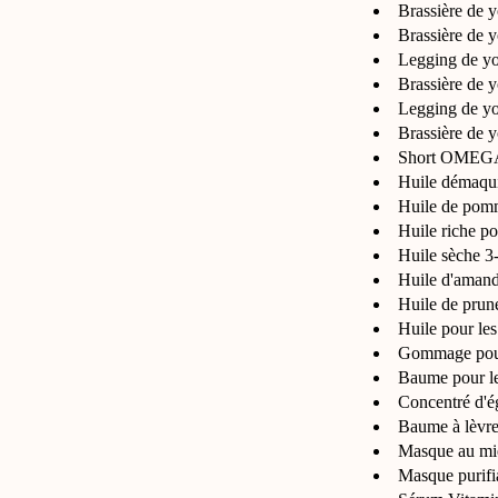
Brassière de
Brassière d
Legging de 
Brassière de
Legging de 
Brassière de
Short OMEGA 
Huile démaqui
Huile de pom
Huile riche p
Huile d'aman
Huile de prun
Huile pour l
Gommage pou
Baume pour l
Concentré d'
Baume à lèv
Masque au m
Masque purifi