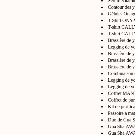
Sérum Vitaminé
Contour des ye
Gélules Onagr
T-Shirt ONYX
T-shirt CALL
T-shirt CALL
Brassière de
Legging de y
Brassière de
Brassière de 
Brassière de
Combinaison
Legging de y
Legging de y
Coffret MANTR
Coffret de pu
Kit de purifi
Passoire a 
Duo de Gua S
Gua Sha AWAK
Gua Sha AWA