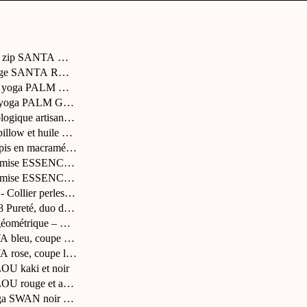
 à zip SANTA MONICA
lage SANTA ROSA
de yoga PALM GROVE N...
e yoga PALM GROVE NAV...
logique artisanale...
illow et huile es...
apis en macramé ZEN...
mise ESSENCE corail...
emise ESSENCE - Born...
 Collier perles e...
Pureté, duo de col...
éométrique – Boucl...
A bleu, coupe longu...
A rose, coupe longu...
OU kaki et noir
OU rouge et argenté...
a SWAN noir et dor...