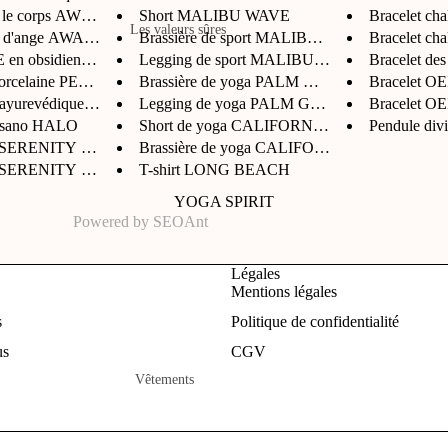
Cacatoès
 le corps AWAKEN B...
Short MALIBU WAVE
Bracelet c
Outils de beauté & massage
Les valeurs sûres
Livia
u d'ange AWAKEN
Brassière de sport MALIBU WAVE...
Bracelet c
en obsidienne noi...
Legging de sport MALIBU WAVE
Bracelet de
Pour elle
NamJosh
Les marques
orcelaine PERIDOT ...
Brassière de yoga PALM GROVE
Bracelet 
Pour lui
Oraije
 ayurevédique HAL...
Legging de yoga PALM GROVE
Bracelet 
Charlotte Bio
e sano HALO
Short de yoga CALIFORNIA GREEN
Pendule div
Pour les petits loups
Cosmic Dealer
a SERENITY bleu
Brassière de yoga CALIFORNIA G...
Pour les yoga lovers
 SERENITY violet
T-shirt LONG BEACH
Oden
Carte cadeau SOHO
YOGA SPIRIT
Powered by
SEOAnt
Le bon cadeau, au bon prix
Légales
Cadeaux à moins de Rs
Mentions légales
2,000
s
Politique de confidentialité
Cadeaux à moins de Rs
us
CGV
3,000
Vêtements
Cadeaux à moins de Rs
Brassières
5,000
Leggings