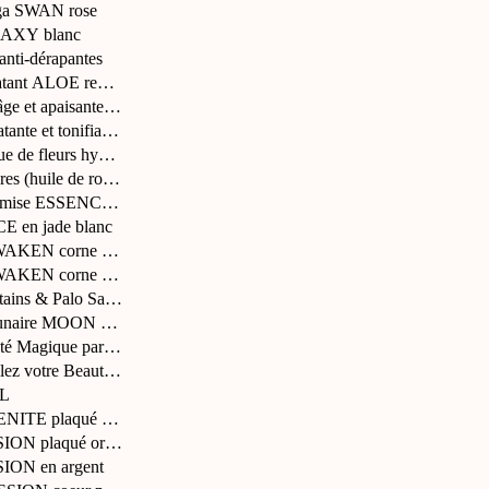
oga SWAN rose
LAXY blanc
anti-dérapantes
tant ALOE repulplan...
ge et apaisante RO...
ante et tonifiante...
e de fleurs hydrat...
es (huile de rosie...
emise ESSENCE - Born...
E en jade blanc
AKEN corne à dents e...
AKEN corne à dents e...
tains & Palo Santo
 lunaire MOON 2025
té Magique par May...
lez votre Beauté E...
LL
ITE plaqué or 24 ca...
ON plaqué or 24 car...
ION en argent