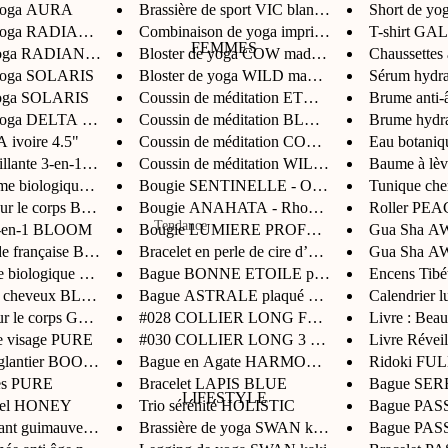
 yoga AURA
Brassière de sport VIC blanche...
Short de y
Casquettes
Chemises
e yoga RADIANCE
Combinaison de yoga imprimée U...
T-shirt GA
Bob
FEMMES
yoga RADIANCE
Bloster de yoga COW made in Ma...
Chaussettes 
T-Shirts
 yoga SOLARIS
Bloster de yoga WILD made in M...
Sérum hydra
Sac
Polos
yoga SOLARIS
Coussin de méditation ETNIK ma...
Brume anti-â
 yoga DELTA cajou
Coussin de méditation BLUE JEA...
Brume hydrat
Shorts
Les marques
ivoire 4.5"
Coussin de méditation COW made...
Eau botaniqu
Pantalons
llante 3-en-1 BLO...
Coussin de méditation WILD mad...
Baume à lèvr
Legami Milano
me biologique BLOO...
Bougie SENTINELLE - Oeil du ti...
Tunique ch
Omy
our le corps BLOO...
Bougie ANAHATA - Rhodochrosite
Roller PEAC
Accessoires
Tendance
Huile sèche 3-en-1 BLOOM
Bougie LUMIERE PROFONDE Citrin...
Gua Sha AW
Hello Hossy
Maillot de bain
de française BLOOM...
Bracelet en perle de cire d’ab...
Gua Sha AW
Les Must Have
Banana Moon
Caleçon
e biologique BLOO...
Bague BONNE ETOILE plaqué or 2...
Encens Tibé
Les New In
es cheveux BLOOM
Bague ASTRALE plaqué or 24 car...
Calendrier
Casquettes
r le corps GLOW
#028 COLLIER LONG FLEUR DE VIE
Livre : Beau
Bob
e visage PURE
#030 COLLIER LONG 3 GROS ROND
Livre Réveil
Prêt-à-porter
églantier BOOST
Bague en Agate HARMONIE
Ridoki FU
Ceintures
Tuniques & Chemises
res PURE
Bracelet LAPIS BLUE
Bague SEREN
LIFESTYLE
Portefeuille
iel HONEY
Trio sérénité HOLISTIC
Bague PASSI
Débardeurs & T-shirts
ant guimauve et m...
Brassière de yoga SWAN kaki
Bague PASS
Chaussures
Pantalons