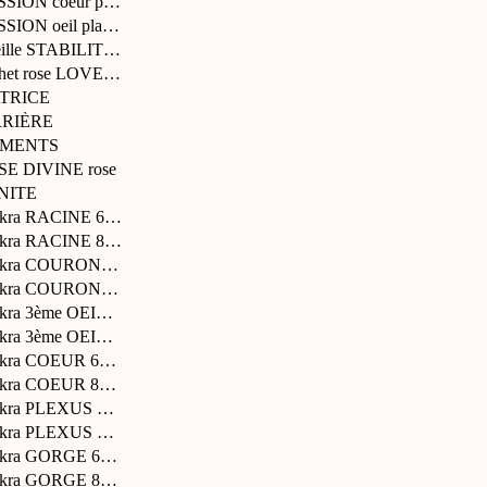
SSION coeur plaqué ...
SSION oeil plaqué o...
eille STABILITE pla...
chet rose LOVELY
ATRICE
RRIÈRE
LÉMENTS
SE DIVINE rose
NITE
hakra RACINE 6mm
hakra RACINE 8mm
chakra COURONNE 6mm
chakra COURONNE 8mm
hakra 3ème OEIL 6mm
hakra 3ème OEIL 8mm
hakra COEUR 6mm
hakra COEUR 8mm
hakra PLEXUS 6mm
hakra PLEXUS 8mm
hakra GORGE 6mm
hakra GORGE 8mm